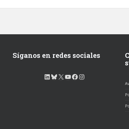
Síganos en redes sociales
C
s
LinkedIn
Bluesky
X
YouTube
Facebook
Instagram
Av
Po
Po