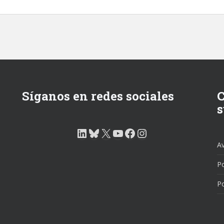
Síganos en redes sociales
C
s
LinkedIn
Bluesky
X
YouTube
Facebook
Instagram
Av
Po
Po