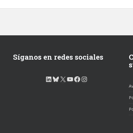
Síganos en redes sociales
C
s
LinkedIn
Bluesky
X
YouTube
Facebook
Instagram
Av
Po
Po