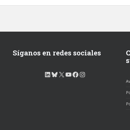
Síganos en redes sociales
C
s
LinkedIn
Bluesky
X
YouTube
Facebook
Instagram
Av
Po
Po